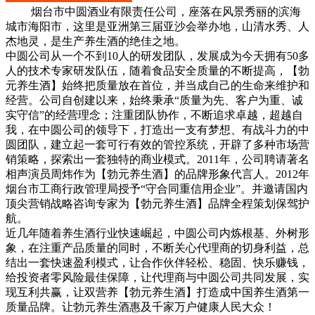
烟台市中圆酒业有限责任公司，座落在风景秀丽的滨海
城市海阳市，这里是亚洲第三届亚沙会举办地，山清水秀、人
杰地灵，是生产养生酒的绝佳之地。
中圆公司从一个不到10人的研发团队，发展成为今天拥有50多
人的技术专家研发队伍，随着食品安全质量的不断提高，【勃
元养生酒】始终把质量放在首位，并当成自己的生命来维护和
经营。公司自创建以来，始终秉承“质量为先、客户为重、诚
实守信”的经营理念；注重团队协作，不断追求卓越，超越自
我，在中圆公司的领导下，打造出一支有梦想、有战斗力的中
圆团队，建立起一套可行有效的管控系统，开辟了多种市场营
销策略，探索出一套独特的商业模式。2011年，公司聘请著名
相声演员周炜作为【勃元养生酒】的品牌形象代言人。2012年
烟台市工商行政管理局授予“守合同重信用企业”。并邀请国内
顶尖营销战略咨询专家为【勃元养生酒】品牌全程策划保驾护
航。
近几年随着养生酒行业快速崛起，中圆公司内炼根基、外树形
象，在注重产品质量的同时，不断关心代理商的切身利益，总
结出一套快速盈利模式，让合作伙伴轻松、稳固、快乐赚钱，
给投资者零风险最佳保障，让代理商与中圆公司共同发展，实
现互利共赢，让双营养【勃元养生酒】打造成中国养生酒第一
质量品牌。让勃元养生酒惠及千家万户健康人民大众！