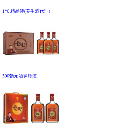
1*6 精品装(养生酒代理)
500勃元酒裸瓶装